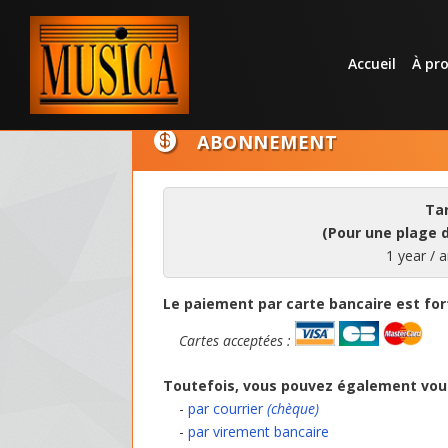
Accueil
À pr

ABONNEMENT
Tar
(Pour une plage d
1 year / a
Le paiement par carte bancaire est 
Cartes acceptées :
Toutefois, vous pouvez également vou
-
par courrier
(chèque)
-
par virement bancaire