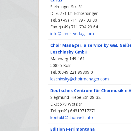
Sielminger Str. 51
D-70771 Lf.-Echterdingen
Tel. :(+49) 711 797 33 00
Fax. :(+49) 711 794 29 64
info@carus-verlag.com
Choir Manager, a service by G&L Geiß
Leschinsky GmbH
Maarweg 149-161
50825 Köln
Tel. :0049 221 99809 0
leschinsky@choirmanager.com
Deutsches Centrum für Chormusik e.V
Siegmund-Hiepe Str. 28-32
D-35579 Wetzlar
Tel. :(+49) 64319717271
kontakt@chorwelt.info
Edition Ferrimontana