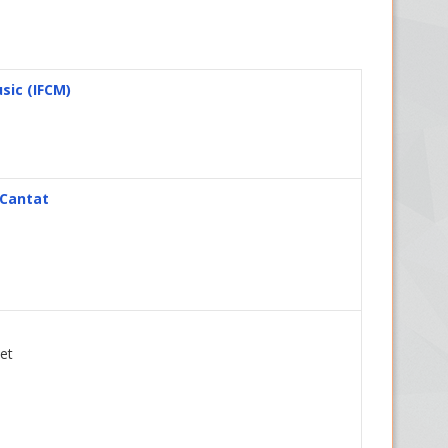
sic (IFCM)
 Cantat
et