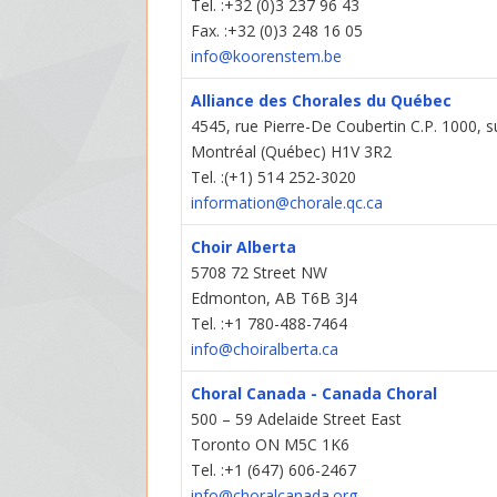
Tel. :+32 (0)3 237 96 43
Fax. :+32 (0)3 248 16 05
info@koorenstem.be
Alliance des Chorales du Québec
4545, rue Pierre-De Coubertin C.P. 1000, 
Montréal (Québec) H1V 3R2
Tel. :(+1) 514 252-3020
information@chorale.qc.ca
Choir Alberta
5708 72 Street NW
Edmonton, AB T6B 3J4
Tel. :+1 780-488-7464
info@choiralberta.ca
Choral Canada - Canada Choral
500 – 59 Adelaide Street East
Toronto ON M5C 1K6
Tel. :+1 (647) 606-2467
info@choralcanada.org