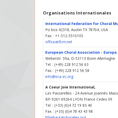
Organisations Internationales
International Federation for Choral Mu
Po box 42318, Austin TX 78704, USA
Fax. : +1-512-5510105
officeatifcm.net
European Choral Association - Europa
Weberstr. 59a, D-53113 Bonn Allemagne
Tel. : (+49) 228 912 56 63
Fax. : (+49) 228 912 56 58
info@eca-ec.org
A Coeur Joie International,
Les Passerelles - 24 Avenue Joannès Mass
BP-9261 69264 LYON France Cedex 09
Tel. : (+33) (0)4 72 19 83 40
Fax. : (+33) (0)4 78 43 43 98
tthiebautatchoralies.org