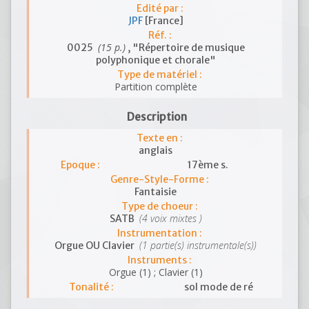
Edité par :
JPF
[France]
Réf. :
(15 p.)
0025
, "Répertoire de musique
polyphonique et chorale"
Type de matériel :
Partition complète
Description
Texte en :
anglais
Epoque :
17ème s.
Genre-Style-Forme :
Fantaisie
Type de choeur :
(4 voix mixtes )
SATB
Instrumentation :
(1 partie(s) instrumentale(s))
Orgue OU Clavier
Instruments :
Orgue (1) ; Clavier (1)
Tonalité :
sol mode de ré