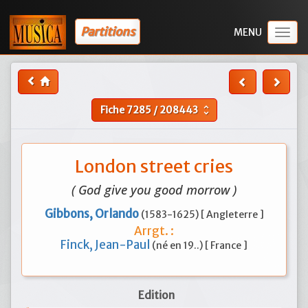
Partitions
Togg
navig
Fiche
7285
/
208443
unfold_more
London street cries
( God give you good morrow )
Gibbons, Orlando
(1583-1625) [ Angleterre ]
Arrgt. :
Finck, Jean-Paul
(né en 19..) [ France ]
Edition