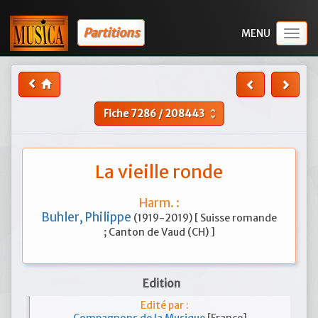
Partitions
Togg
navig
Fiche
7286
/
208443
unfold_more
La vieille ronde
Harm. :
Buhler, Philippe
(1919-2019) [ Suisse romande
; Canton de Vaud (CH) ]
Edition
Edité par :