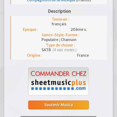
Compagnons de la Musique
[France]
Description
Texte en :
français
Epoque :
20ème s.
Genre-Style-Forme :
Populaire ; Chanson
Type de choeur :
(4 voix mixtes )
SATB
Origine :
France
Soutenir Musica