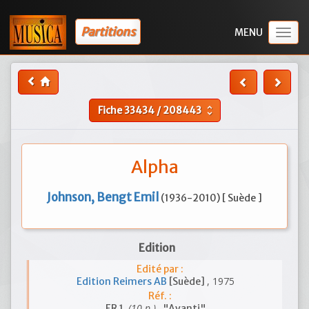
Partitions
Togg
navig
Fiche
33434
/
208443
unfold_more
Alpha
Johnson, Bengt Emil
(1936-2010) [ Suède ]
Edition
Edité par :
, 1975
Edition Reimers AB
[Suède]
Réf. :
(10 p.)
ER 1
, "Avanti"