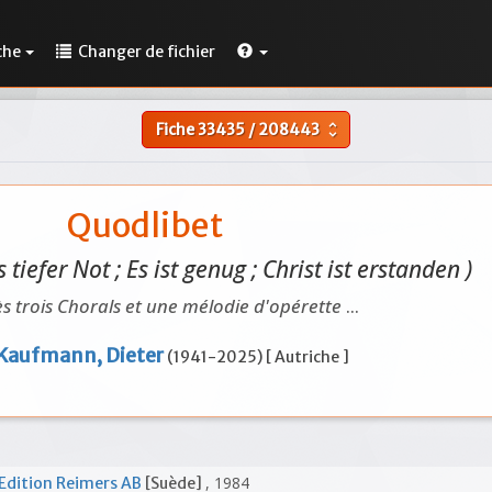
che
Changer de fichier
Fiche
33435
/
208443
unfold_more
Quodlibet
s tiefer Not ; Es ist genug ; Christ ist erstanden )
s trois Chorals et une mélodie d'opérette
...
Kaufmann, Dieter
(1941-2025) [ Autriche ]
, 1984
Edition Reimers AB
[Suède]