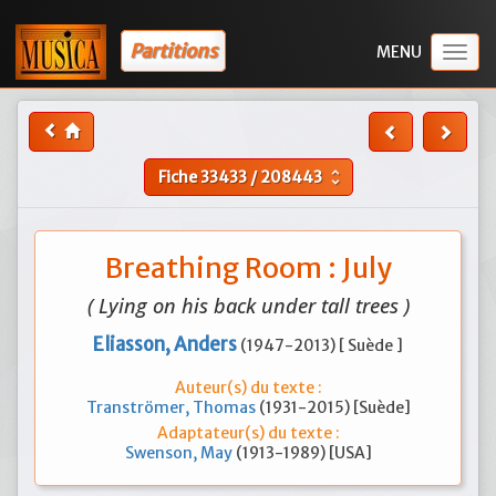
Partitions
Togg
navig
Fiche
33433
/
208443
unfold_more
Breathing Room : July
( Lying on his back under tall trees )
Eliasson, Anders
(1947-2013) [ Suède ]
Auteur(s) du texte :
Tranströmer, Thomas
(1931-2015) [Suède]
Adaptateur(s) du texte :
Swenson, May
(1913-1989) [USA]