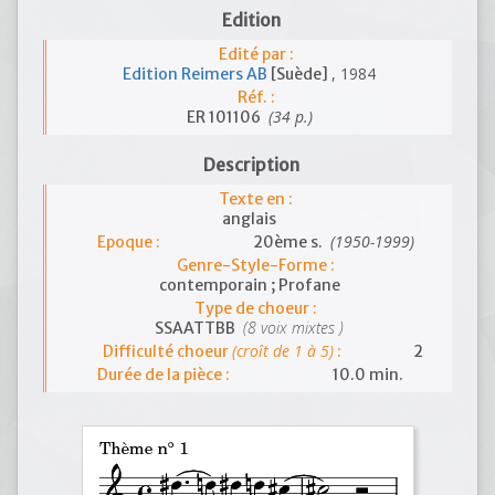
Edition
Edité par :
, 1984
Edition Reimers AB
[Suède]
Réf. :
(34 p.)
ER 101106
Description
Texte en :
anglais
(1950-1999)
Epoque :
20ème s.
Genre-Style-Forme :
contemporain ; Profane
Type de choeur :
(8 voix mixtes )
SSAATTBB
(croît de 1 à 5)
Difficulté choeur
:
2
Durée de la pièce :
10.0 min.