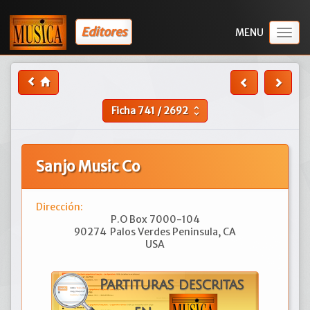
Editores
Togg
navig
Ficha
741
/
2692
unfold_more
Sanjo Music Co
Dirección:
P.O Box 7000-104
90274
Palos Verdes Peninsula, CA
USA