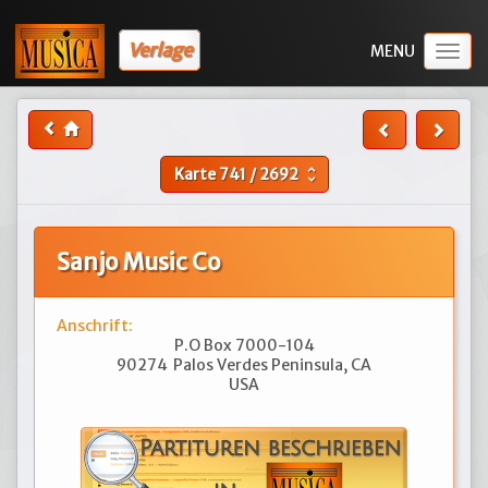
Verlage
Togg
navig
Karte
741
/
2692
unfold_more
Sanjo Music Co
Anschrift:
P.O Box 7000-104
90274
Palos Verdes Peninsula, CA
USA