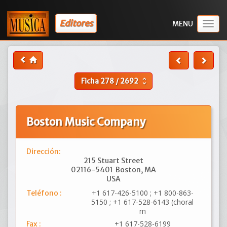
Editores
Togg
navig
Ficha
278
/
2692
unfold_more
Boston Music Company
Dirección:
215 Stuart Street
02116-5401
Boston, MA
USA
+1 617-426-5100 ; +1 800-863-
Teléfono :
5150 ; +1 617-528-6143 (choral
m
+1 617-528-6199
Fax :