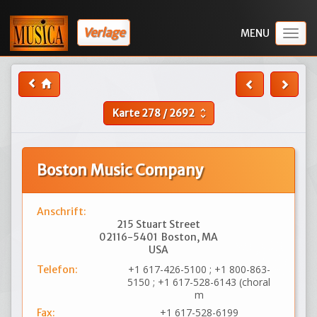
Verlage
Togg
navig
Karte
278
/
2692
unfold_more
Boston Music Company
Anschrift:
215 Stuart Street
02116-5401
Boston, MA
USA
+1 617-426-5100 ; +1 800-863-
Telefon:
5150 ; +1 617-528-6143 (choral
m
+1 617-528-6199
Fax: