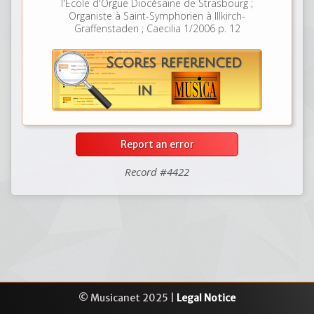
l'Ecole d'Orgue Diocésaine de Strasbourg ;
Organiste à Saint-Symphorien à Illkirch-
Graffenstaden ; Caecilia 1/2006 p. 12
Report an error
Record #4422
© Musicanet 2025 |
Legal Notice