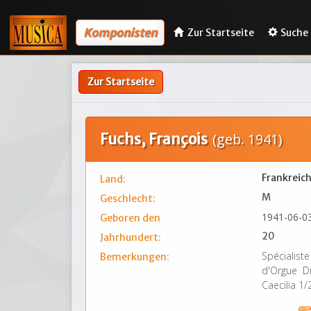
Komponisten
Zur Startseite
Suche
Zur Startseite
Fuchs, François
(geb. 1941)
Frankreic
Land:
M
Geschlecht:
1941-06-0
Geboren den
20
Jahrhundert:
Spécialiste
Bemerkungen:
d'Orgue Di
Caecilia 1/