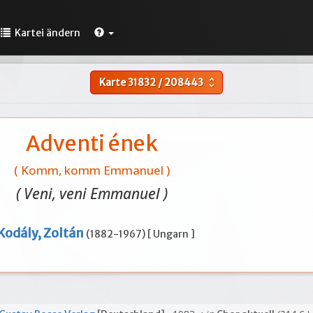
Kartei ändern
Karte
31832
/
208443
unfold_more
Adventi ének
( Komm, komm Emmanuel )
( Veni, veni Emmanuel )
Kodály, Zoltán
(1882-1967) [ Ungarn ]