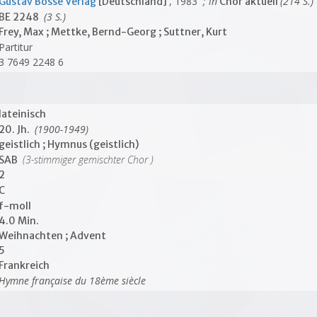
, 1983
; in
(214 S.)
Gustav Bosse Verlag
[Deutschland]
Chor aktuell
(3 S.)
BE 2248
Frey, Max ; Mettke, Bernd-Georg ; Suttner, Kurt
Partitur
3 7649 2248 6
lateinisch
(1900-1949)
20. Jh.
geistlich ; Hymnus (geistlich)
(3-stimmiger gemischter Chor )
SAB
2
C
f-moll
4.0 Min.
Weihnachten ; Advent
5
Frankreich
Hymne française du 18ème siècle