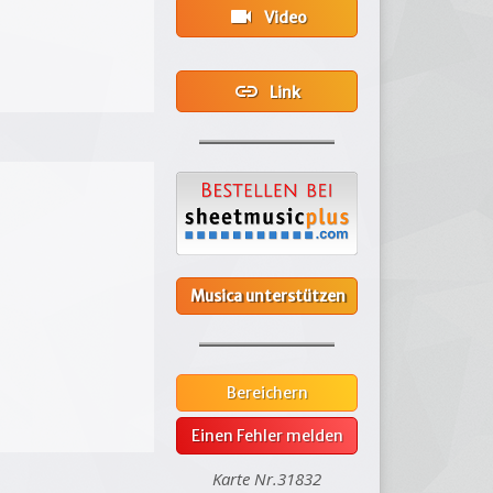
videocam
Video
link
Link
Musica unterstützen
Bereichern
Einen Fehler melden
Karte Nr.31832