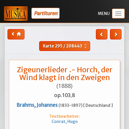
Partituren
Togg
navig
Karte
295
/
208443
unfold_more
Zigeunerlieder .- Horch, der
Wind klagt in den Zweigen
(1888)
op.103,8
Brahms, Johannes
(1833-1897) [ Deutschland ]
Textbearbeiter:
Conrat, Hugo