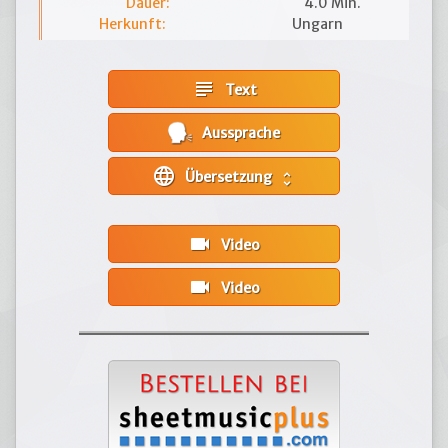
Dauer:
4.0 Min.
Herkunft:
Ungarn
subject
Text
Aussprache
language
Übersetzung
unfold_more
videocam
Video
videocam
Video