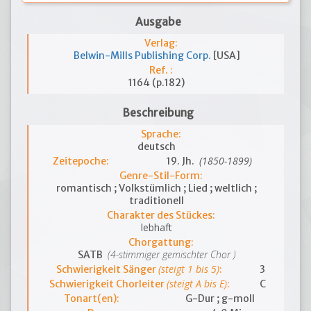
Ausgabe
Verlag:
Belwin-Mills Publishing Corp.
[USA]
Ref. :
1164 (p.182)
Beschreibung
Sprache:
deutsch
(1850-1899)
Zeitepoche:
19. Jh.
Genre-Stil-Form:
romantisch ; Volkstümlich ; Lied ; weltlich ;
traditionell
Charakter des Stückes:
lebhaft
Chorgattung:
(4-stimmiger gemischter Chor )
SATB
(steigt 1 bis 5)
Schwierigkeit Sänger
:
3
(steigt A bis E)
Schwierigkeit Chorleiter
:
C
Tonart(en):
G-Dur ; g-moll