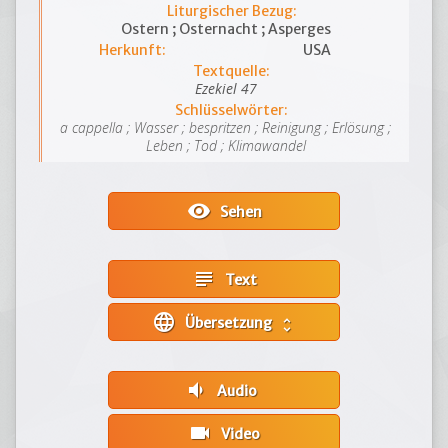
Liturgischer Bezug:
Ostern ; Osternacht ; Asperges
Herkunft:
USA
Textquelle:
Ezekiel 47
Schlüsselwörter:
a cappella ; Wasser ; bespritzen ; Reinigung ; Erlösung ;
Leben ; Tod ; Klimawandel
visibility
Sehen
subject
Text
language
Übersetzung
unfold_more
volume_down
Audio
videocam
Video