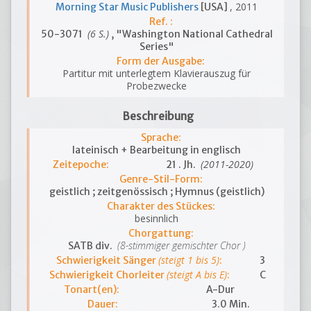
, 2011
Morning Star Music Publishers
[USA]
Ref. :
(6 S.)
50-3071
, "Washington National Cathedral
Series"
Form der Ausgabe:
Partitur mit unterlegtem Klavierauszug für
Probezwecke
Beschreibung
Sprache:
lateinisch + Bearbeitung in englisch
(2011-2020)
Zeitepoche:
21 . Jh.
Genre-Stil-Form:
geistlich ; zeitgenössisch ; Hymnus (geistlich)
Charakter des Stückes:
besinnlich
Chorgattung:
(8-stimmiger gemischter Chor )
SATB div.
(steigt 1 bis 5)
Schwierigkeit Sänger
:
3
(steigt A bis E)
Schwierigkeit Chorleiter
:
C
Tonart(en):
A-Dur
Dauer:
3.0 Min.