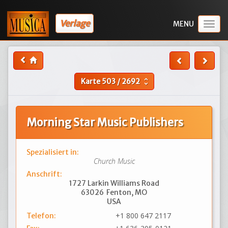
Verlage
Togg
navig
Karte
503
/
2692
unfold_more
Morning Star Music Publishers
Spezialisiert in:
Church Music
Anschrift:
1727 Larkin Williams Road
63026
Fenton, MO
USA
+1 800 647 2117
Telefon: