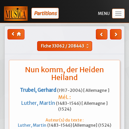
Partitions
Togg
navig
Fiche
33062
/
208443
unfold_more
Nun komm, der Heiden
Heiland
Trubel, Gerhard
(1917-2004) [ Allemagne ]
Mél. :
Luther, Martin
(1483-1546) [ Allemagne ]
(1524)
Auteur(s) du texte :
Luther, Martin
(1483-1546) [Allemagne] (1524)