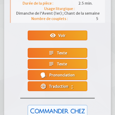
Durée de la pièce :
2.5 min.
Usage liturgique :
Dimanche de l'Avent (1er) ; Chant de la semaine
Nombre de couplets :
5
visibility
Voir
subject
Texte
subject
Texte
Prononciation
language
Traduction
unfold_more