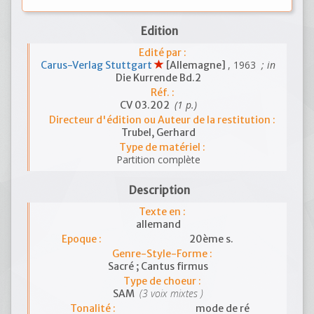
Edition
Edité par :
, 1963
; in
Carus-Verlag Stuttgart
[Allemagne]
Die Kurrende Bd.2
Réf. :
(1 p.)
CV 03.202
Directeur d'édition ou Auteur de la restitution :
Trubel, Gerhard
Type de matériel :
Partition complète
Description
Texte en :
allemand
Epoque :
20ème s.
Genre-Style-Forme :
Sacré ; Cantus firmus
Type de choeur :
(3 voix mixtes )
SAM
Tonalité :
mode de ré