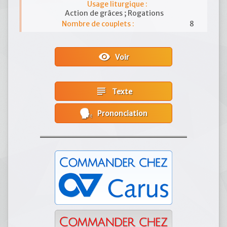
Usage liturgique :
Action de grâces ; Rogations
Nombre de couplets :
8
visibility
Voir
subject
Texte
Prononciation