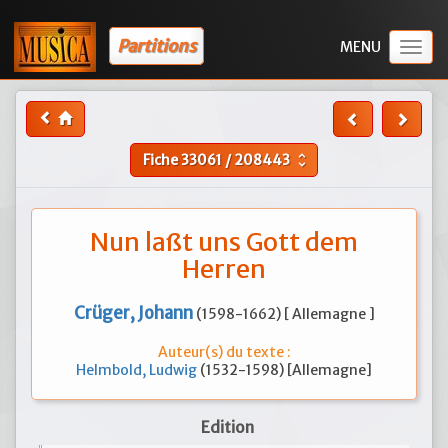
Partitions
Togg
navig
Fiche
33061
/
208443
unfold_more
Nun laßt uns Gott dem
Herren
Crüger, Johann
(1598-1662) [ Allemagne ]
Auteur(s) du texte :
Helmbold, Ludwig
(1532-1598) [Allemagne]
Edition