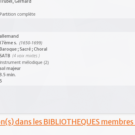
Trubel, Gerhard
Partition complète
allemand
(1650-1699)
17ème s.
Baroque ; Sacré ; Choral
(4 voix mixtes )
SATB
Instrument mélodique (2)
sol majeur
3.5 min.
5
ion(s) dans les BIBLIOTHEQUES membres