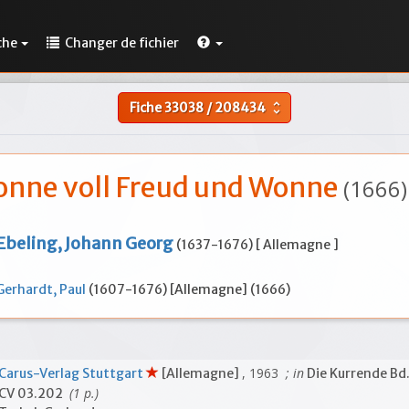
che
Changer de fichier
Fiche
33038
/
208434
unfold_more
onne voll Freud und Wonne
(1666)
Ebeling, Johann Georg
(1637-1676) [ Allemagne ]
Gerhardt, Paul
(1607-1676) [Allemagne] (1666)
, 1963
; in
Carus-Verlag Stuttgart
[Allemagne]
Die Kurrende Bd
(1 p.)
CV 03.202