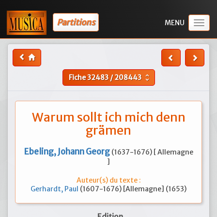
Partitions
Togg
navig
Fiche
32483
/
208443
unfold_more
Warum sollt ich mich denn
grämen
Ebeling, Johann Georg
(1637-1676) [ Allemagne
]
Auteur(s) du texte :
Gerhardt, Paul
(1607-1676) [Allemagne] (1653)
Edition