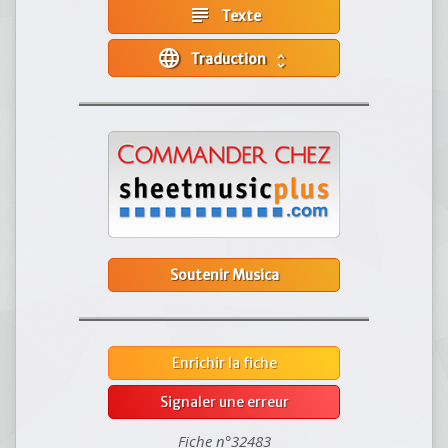
subject
Texte
language
Traduction
unfold_more
Soutenir Musica
Enrichir la fiche
Signaler une erreur
Fiche n°32483