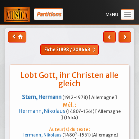
Partitions
Togg
navig
Fiche
31898
/
208443
unfold_more
Lobt Gott, ihr Christen alle
gleich
Stern, Hermann
(1912-1978) [ Allemagne ]
Mél. :
Hermann, Nikolaus
(1480?-1561) [ Allemagne
] (1554)
Auteur(s) du texte :
Hermann, Nikolaus
(1480?-1561) [Allemagne]