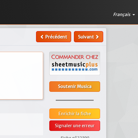
Français
Précédent
Suivant
Soutenir Musica
Enrichir la fiche
Signaler une erreur
Fiche n°22390