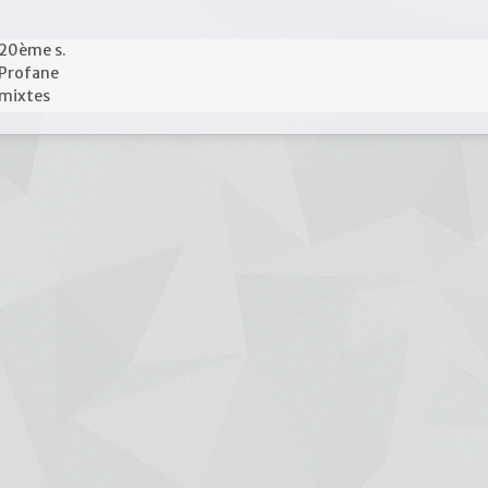
20ème s.
Profane
mixtes