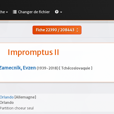
che
Changer de fichier
Fiche
22390
/
208443
unfold_more
Impromptus II
Zamecnik, Evzen
(1939-2018) [ Tchécoslovaquie ]
Orlando
[Allemagne]
Orlando
Partition choeur seul