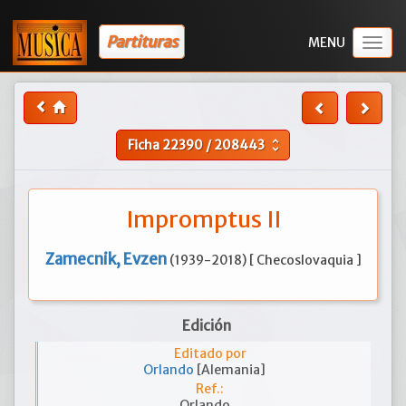
Partituras
Togg
navig
Ficha
22390
/
208443
unfold_more
Impromptus II
Zamecnik, Evzen
(1939-2018) [ Checoslovaquia ]
Edición
Editado por
Orlando
[Alemania]
Ref.:
Orlando