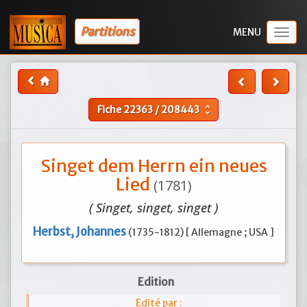
Partitions
Togg
navig
Fiche
22363
/
208443
unfold_more
Singet dem Herrn ein neues
Lied
(1781)
( Singet, singet, singet )
Herbst, Johannes
(1735-1812) [ Allemagne ; USA ]
Edition
Edité par :