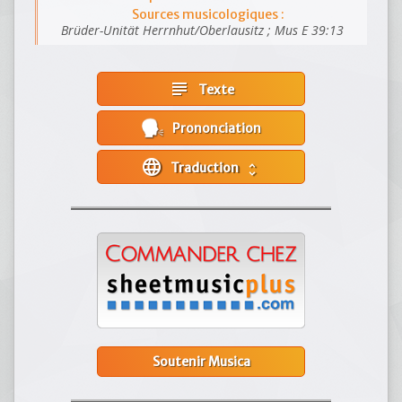
Sources musicologiques :
Brüder-Unität Herrnhut/Oberlausitz ; Mus E 39:13
subject
Texte
Prononciation
language
Traduction
unfold_more
Soutenir Musica