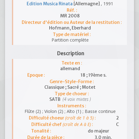
, 1991
Edition Musica Rinata
[Allemagne]
Réf. :
MR 2008
Directeur d'édition ou Auteur de la restitution :
Hofmann, Eberhard
Type de matériel :
Partition complète
Description
Texte en :
allemand
Epoque :
18 ; 19ème s.
Genre-Style-Forme :
Classique ; Sacré ; Motet
Type de choeur :
(4 voix mixtes )
SATB
Instruments :
Flûte (2) ; Violon (2) ; Alto (1) ; Basse continue
(croît de 1 à 5)
Difficulté choeur
:
2
(croît de A à E)
Difficulté chef
:
C
Tonalité :
do majeur
Durée de la pièce :
3.0 min.