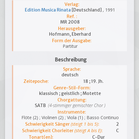
Verlag:
, 1991
Edition Musica Rinata
[Deutschland]
Ref. :
MR 2008
Herausgeber:
Hofmann, Eberhard
Form der Ausgabe:
Partitur
Beschreibung
Sprache:
deutsch
Zeitepoche:
18 ; 19. Jh.
Genre-Stil-Form:
klassisch ; geistlich ; Motette
Chorgattung:
(4-stimmiger gemischter Chor )
SATB
Instrumente:
Flöte (2) ; Violinen (2) ; Viola (1) ; Basso Continuo
(steigt 1 bis 5)
Schwierigkeit Sänger
:
2
(steigt A bis E)
Schwierigkeit Chorleiter
:
C
Tonart(en):
C-Dur