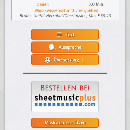
Dauer:
3.0 Min.
Musikwissenschaftliche Quellen:
Brüder-Unität Herrnhut/Oberlausitz ; Mus E 39:13
subject
Text
Aussprache
language
Übersetzung
unfold_more
Musica unterstützen