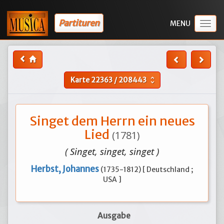
Partituren
Togg
navig
Karte
22363
/
208443
unfold_more
Singet dem Herrn ein neues
Lied
(1781)
( Singet, singet, singet )
Herbst, Johannes
(1735-1812) [ Deutschland ;
USA ]
Ausgabe