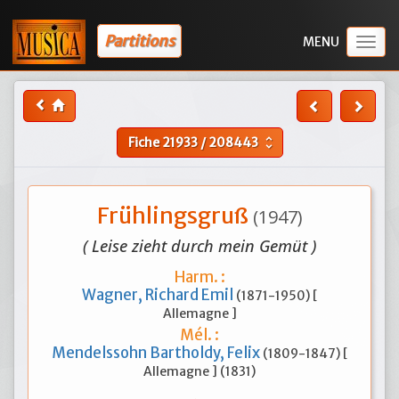
Partitions
Togg
navig
Fiche
21933
/
208443
unfold_more
Frühlingsgruß
(1947)
( Leise zieht durch mein Gemüt )
Harm. :
Wagner, Richard Emil
(1871-1950) [
Allemagne ]
Mél. :
Mendelssohn Bartholdy, Felix
(1809-1847) [
Allemagne ] (1831)