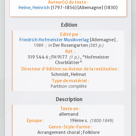
Auteur(s) du texte :
Heine, Heinrich
(1797-1856) [Allemagne] (1830)
Edition
Edité par :
,
Friedrich Hofmeister Musikverlag
[Allemagne]
1989
; in
(385 p.)
Der Rosengarten
Réf. :
(1 p.)
519 544 6 ; FH 9177
, "Hofmeister
Chorblätter"
Directeur d'édition ou Auteur de la restitution :
Schmidt, Helmut
Type de matériel :
Partition complète
Description
Texte en :
allemand
(1800-1849)
Epoque :
19ème s.
Genre-Style-Forme :
Arrangement choral ; Folklore