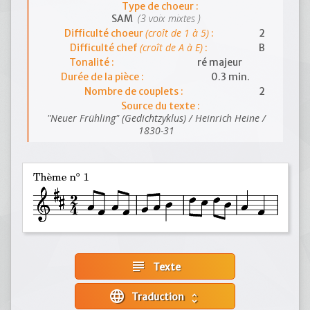
Type de choeur :
(3 voix mixtes )
SAM
(croît de 1 à 5)
Difficulté choeur
:
2
(croît de A à E)
Difficulté chef
:
B
Tonalité :
ré majeur
Durée de la pièce :
0.3 min.
Nombre de couplets :
2
Source du texte :
"Neuer Frühling" (Gedichtzyklus) / Heinrich Heine /
1830-31
subject
Texte
language
Traduction
unfold_more