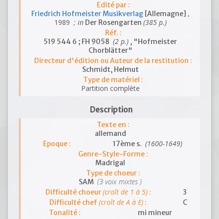
Edité par :
,
Friedrich Hofmeister Musikverlag
[Allemagne]
1989
; in
(385 p.)
Der Rosengarten
Réf. :
(2 p.)
519 544 6 ; FH 9058
, "Hofmeister
Chorblätter"
Directeur d'édition ou Auteur de la restitution :
Schmidt, Helmut
Type de matériel :
Partition complète
Description
Texte en :
allemand
(1600-1649)
Epoque :
17ème s.
Genre-Style-Forme :
Madrigal
Type de choeur :
(3 voix mixtes )
SAM
(croît de 1 à 5)
Difficulté choeur
:
3
(croît de A à E)
Difficulté chef
:
C
Tonalité :
mi mineur