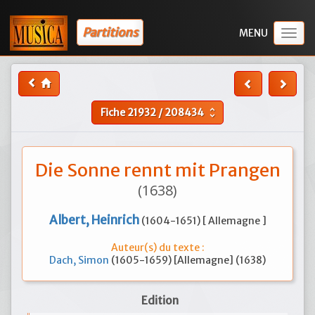
Partitions
Togg
navig
Fiche
21932
/
208434
unfold_more
Die Sonne rennt mit Prangen
(1638)
Albert, Heinrich
(1604-1651) [ Allemagne ]
Auteur(s) du texte :
Dach, Simon
(1605-1659) [Allemagne] (1638)
Edition