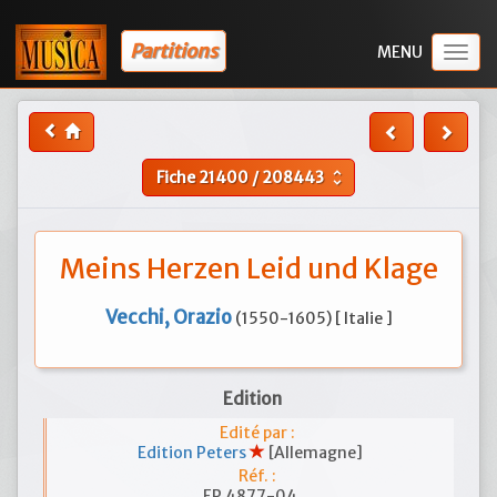
Partitions
Togg
navig
Fiche
21400
/
208443
unfold_more
Meins Herzen Leid und Klage
Vecchi, Orazio
(1550-1605) [ Italie ]
Edition
Edité par :
Edition Peters
[Allemagne]
Réf. :
EP 4877-04