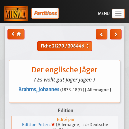
Partitions
Togg
navig
Fiche
21270
/
208446
unfold_more
Der englische Jäger
( Es wollt gut Jäger jagen )
Brahms, Johannes
(1833-1897) [ Allemagne ]
Edition
Edité par :
; in
Edition Peters
[Allemagne]
Deutsche