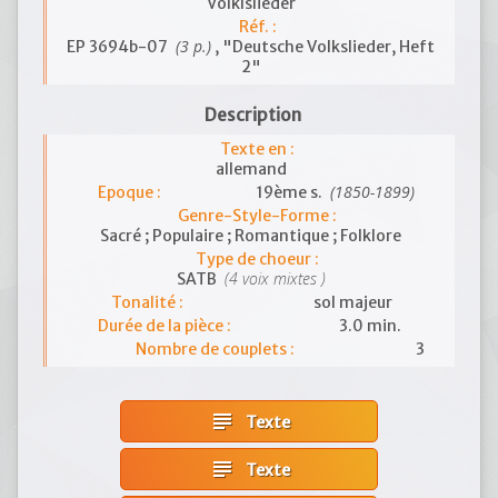
Volklslieder
Réf. :
(3 p.)
EP 3694b-07
, "Deutsche Volkslieder, Heft
2"
Description
Texte en :
allemand
(1850-1899)
Epoque :
19ème s.
Genre-Style-Forme :
Sacré ; Populaire ; Romantique ; Folklore
Type de choeur :
(4 voix mixtes )
SATB
Tonalité :
sol majeur
Durée de la pièce :
3.0 min.
Nombre de couplets :
3
subject
Texte
subject
Texte