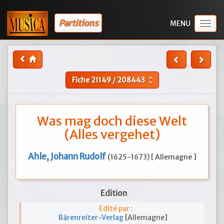
Partitions
Togg
navig
Fiche
21149
/
208443
unfold_more
Was mag doch diese Welt
(Alles vergehet)
Ahle, Johann Rudolf
(1625-1673) [ Allemagne ]
Edition
Edité par :
Bärenreiter-Verlag
[Allemagne]