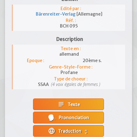
Edité par :
Bärenreiter-Verlag
[Allemagne]
Réf. :
BCH 095
Description
Texte en :
allemand
Epoque :
20ème s.
Genre-Style-Forme :
Profane
Type de choeur :
(4 voix égales de femmes )
SSAA
subject
Texte
Prononciation
language
Traduction
unfold_more