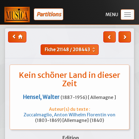
Partitions
Togg
navig
Fiche
21148
/
208443
unfold_more
Kein schöner Land in dieser
Zeit
Hensel, Walter
(1887-1956) [ Allemagne ]
Auteur(s) du texte :
Zuccalmaglio, Anton Wilhelm Florentin von
(1803-1869) [Allemagne] (1840)
Edition