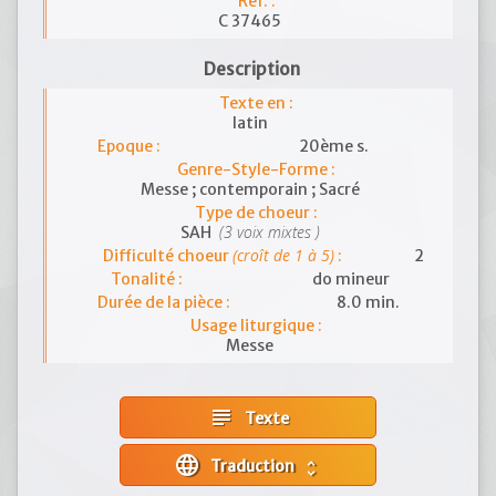
Réf. :
C 37465
Description
Texte en :
latin
Epoque :
20ème s.
Genre-Style-Forme :
Messe ; contemporain ; Sacré
Type de choeur :
(3 voix mixtes )
SAH
(croît de 1 à 5)
Difficulté choeur
:
2
Tonalité :
do mineur
Durée de la pièce :
8.0 min.
Usage liturgique :
Messe
subject
Texte
language
Traduction
unfold_more