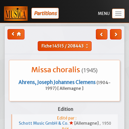
Partitions
Togg
navig
Fiche
14515
/
208443
unfold_more
Missa choralis
(1945)
Ahrens, Joseph Johannes Clemens
(1904-
1997) [ Allemagne ]
Edition
Edité par :
, 1950
Schott Music GmbH & Co.
[Allemagne]