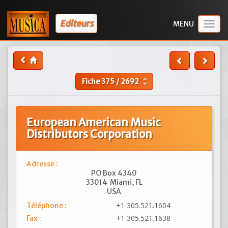
Editeurs
Togg
navig
Fiche
375
/
2692
unfold_more
European American Music
Distributors Corporation
Adresse :
PO Box 4340
33014
Miami, FL
USA
+1 305.521.1604
Téléphone :
+1 305.521.1638
Fax :