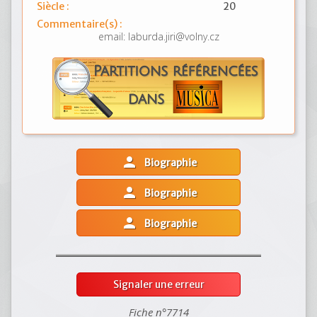
Siècle :
20
Commentaire(s) :
email: laburda.jiri@volny.cz
person
Biographie
person
Biographie
person
Biographie
Signaler une erreur
Fiche n°7714