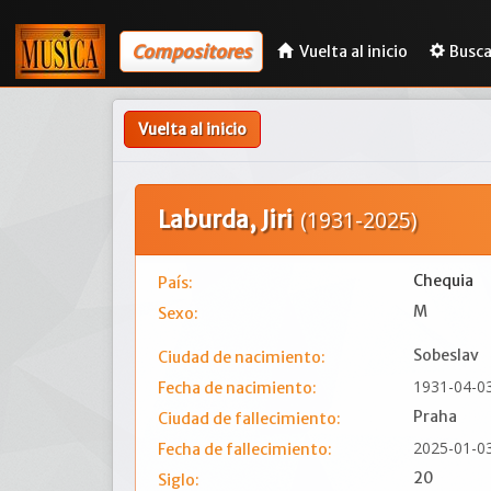
Compositores
Vuelta al inicio
Busca
Vuelta al inicio
Laburda, Jiri
(1931-2025)
Chequia
País:
M
Sexo:
Sobeslav
Ciudad de nacimiento:
1931-04-0
Fecha de nacimiento:
Praha
Ciudad de fallecimiento:
2025-01-0
Fecha de fallecimiento:
20
Siglo: