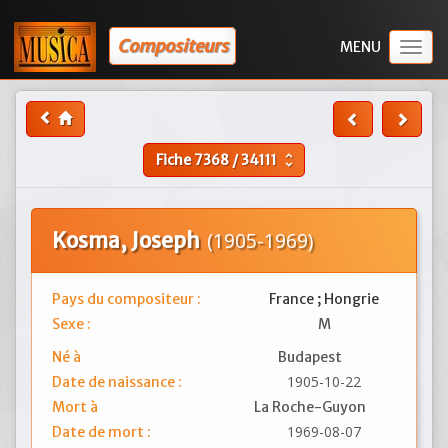
Compositeurs
Togg
navig
Fiche
7368
/
34111
unfold_more
Kosma, Joseph
(1905-1969)
Pays du compositeur :
France ; Hongrie
Sexe :
M
Né à
Budapest
1905-10-22
Date de naissance :
Mort à
La Roche-Guyon
1969-08-07
Date de mort :