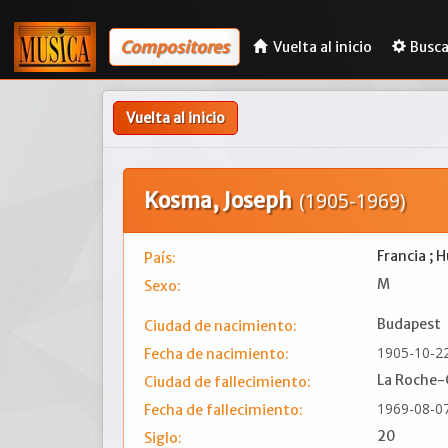
Compositores
Vuelta al inicio
Busca
Vuelta al inicio
Kosma, Joseph
(1905-1969)
Francia ; 
País:
M
Sexo:
Budapest
Ciudad de nacimiento:
1905-10-2
Fecha de nacimiento:
La Roche
Ciudad de fallecimiento:
1969-08-0
Fecha de fallecimiento:
20
Siglo: