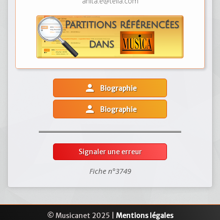
anita.e@telia.com
person
Biographie
person
Biographie
Signaler une erreur
Fiche n°3749
© Musicanet 2025 |
Mentions légales