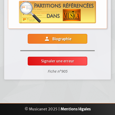
person
Biographie
Signaler une erreur
Fiche n°905
© Musicanet 2025 |
Mentions légales