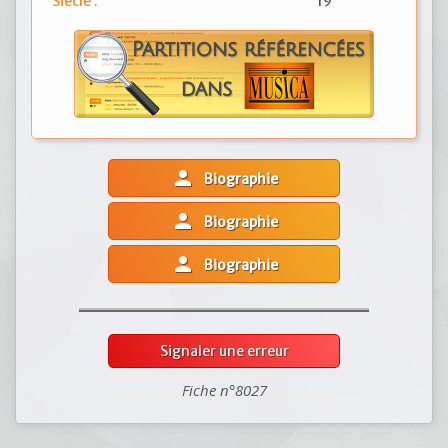
Siècle :
19
person
Biographie
person
Biographie
person
Biographie
Signaler une erreur
Fiche n°8027