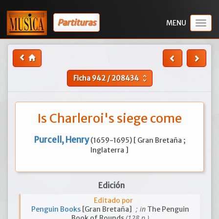
Partituras
Togg
navig
Ficha
942
/
208434
unfold_more
Is Charleroi's siege come
Purcell, Henry
(1659-1695) [ Gran Bretaña ;
Inglaterra ]
Edición
Editado por
; in
Penguin Books
[Gran Bretaña]
The Penguin
(128 p.)
Book of Rounds