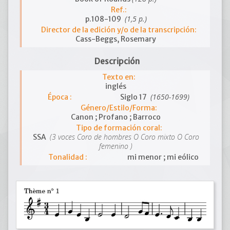
Ref.:
(1,5 p.)
p.108-109
Director de la edición y/o de la transcripción:
Cass-Beggs, Rosemary
Descripción
Texto en:
inglés
(1650-1699)
Época :
Siglo 17
Género/Estilo/Forma:
Canon ; Profano ; Barroco
Tipo de formación coral:
(3 voces Coro de hombres O Coro mixto O Coro
SSA
femenino )
Tonalidad :
mi menor ; mi eólico