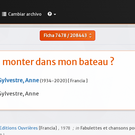
Cambiar archivo
Ficha
7478
/
208443
unfold_more
 monter dans mon bateau ?
Sylvestre, Anne
(1934-2020) [ Francia ]
Sylvestre, Anne
, 1978
; in
Editions Ouvrières
[Francia]
Fabulettes et chansons po
p.)