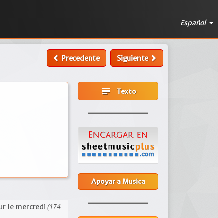
Español
Precedente
Siguiente
subject
Texto
Apoyar a Musica
(174
ur le mercredi