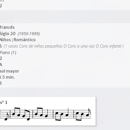
2
francés
(1950-1999)
Siglo 20
Niños ; Romántico
(1 voces Coro de niños pequeños O Coro a una voz O Coro infantil )
S
Piano (1)
2
A
sol mayor
1.5 min.
3