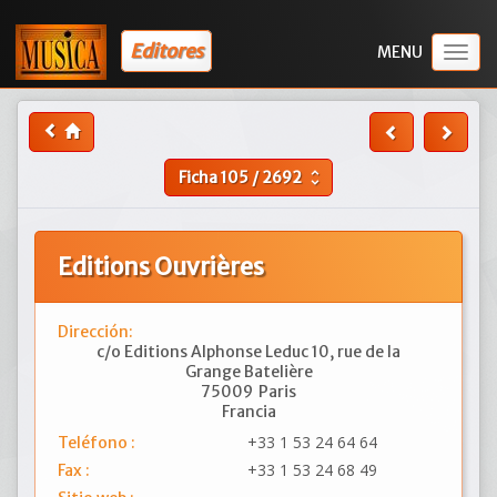
Editores
Togg
navig
Ficha
105
/
2692
unfold_more
Editions Ouvrières
Dirección:
c/o Editions Alphonse Leduc 10, rue de la
Grange Batelière
75009
Paris
Francia
+33 1 53 24 64 64
Teléfono :
+33 1 53 24 68 49
Fax :