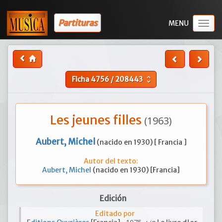
Partituras
Togg
navig
Ficha
4756
/
208443
unfold_more
Les jeunes filles
(1963)
Aubert, Michel
(nacido en 1930) [ Francia ]
Autor del texto:
Aubert, Michel
(nacido en 1930) [Francia]
Edición
Editado por