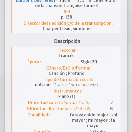
, 1975
; in
Editions Ouvrières
[Francia]
Le livre d'or
de la chanson française tome 3
Ref.:
p. 138
Director de la edición y/o de la transcripción:
Charpentreau, Simonne
Descripción
Texto en:
francés
Época :
Siglo 20
Género/Estilo/Forma:
Canción ; Profano
Tipo de formación coral:
(1 voces Coro a una voz )
unisson
Instrumentos:
Piano (1)
(incr.de 1 a 5)
Dificultad corista
:
2
(incr.de A a E)
Dificultad director
:
B
Tonalidad :
fa sostenido major ; sol
mayor ; mi mayor ; fa
mayor
Duración :
1.0 min.