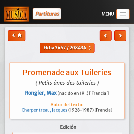
Partituras
Togg
navig
Ficha
3457
/
208434
unfold_more
Promenade aux Tuileries
( Petits ânes des tuileries )
Rongier, Max
(nacido en 19..) [ Francia ]
Autor del texto:
Charpentreau, Jacques
(1928-1987) [Francia]
Edición