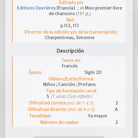
Editado por
; in
Editions Ouvrières
[Francia]
Mon premier livre
(151 p.)
de chansons
Ref.:
p.112, 113
Director de la edición y/o de la transcripción:
Charpentreau, Simonne
Descripción
Texto en:
francés
Época :
Siglo 20
Género/Estilo/Forma:
Niños ; Canción ; Profano
Tipo de formación coral:
(1 voces Coro infantil )
S
(incr.de 1 a 5)
Dificultad corista
:
2
(incr.de A a E)
Dificultad director
:
A
Tonalidad :
fa mayor
Número de coplas:
2