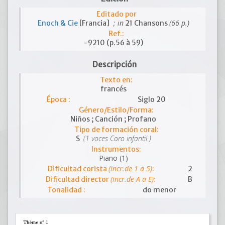
Editado por
; in
(66 p.)
Enoch & Cie
[Francia]
21 Chansons
Ref.:
-9210 (p.56 à 59)
Descripción
Texto en:
francés
Época :
Siglo 20
Género/Estilo/Forma:
Niños ; Canción ; Profano
Tipo de formación coral:
(1 voces Coro infantil )
S
Instrumentos:
Piano (1)
(incr.de 1 a 5)
Dificultad corista
:
2
(incr.de A a E)
Dificultad director
:
B
Tonalidad :
do menor