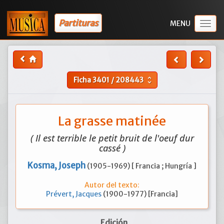
Partituras
Togg
navig
Ficha
3401
/
208443
unfold_more
La grasse matinée
( Il est terrible le petit bruit de l'oeuf dur
cassé )
Kosma, Joseph
(1905-1969) [ Francia ; Hungría ]
Autor del texto:
Prévert, Jacques
(1900-1977) [Francia]
Edición