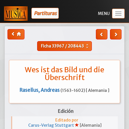
Partituras
Togg
navig
Ficha
33967
/
208443
unfold_more
Wes ist das Bild und die
Überschrift
Raselius, Andreas
(1563-1602) [ Alemania ]
Edición
Editado por
Carus-Verlag Stuttgart
[Alemania]