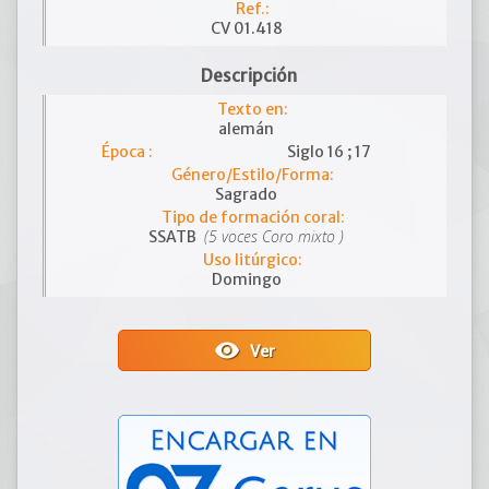
Ref.:
CV 01.418
Descripción
Texto en:
alemán
Época :
Siglo 16 ; 17
Género/Estilo/Forma:
Sagrado
Tipo de formación coral:
(5 voces Coro mixto )
SSATB
Uso litúrgico:
Domingo
visibility
Ver