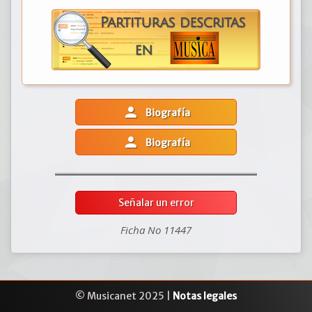
person
Biografía
person
Biografía
Señalar un error
Ficha No 11447
© Musicanet 2025 |
Notas legales