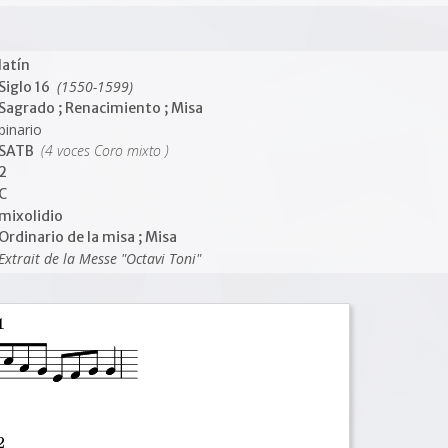
latín
(1550-1599)
Siglo 16
Sagrado ; Renacimiento ; Misa
binario
(4 voces Coro mixto )
SATB
2
C
mixolidio
Ordinario de la misa ; Misa
Extrait de la Messe "Octavi Toni"