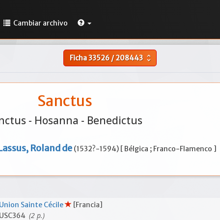
Cambiar archivo
Ficha
33526
/
208443
unfold_more
Sanctus
nctus - Hosanna - Benedictus
Lassus, Roland de
(1532?-1594) [ Bélgica ; Franco-Flamenco ]
Union Sainte Cécile
[Francia]
(2 p.)
USC364